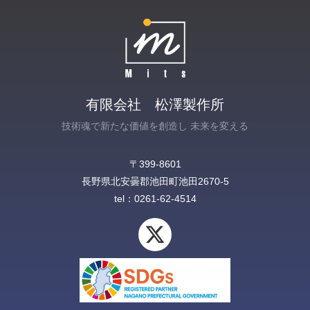
有限会社 松澤製作所
技術魂で新たな価値を創造し 未来を変える
〒399-8601
長野県北安曇郡池田町池田2670-5‎
tel：0261-62-4514
X
-
t
w