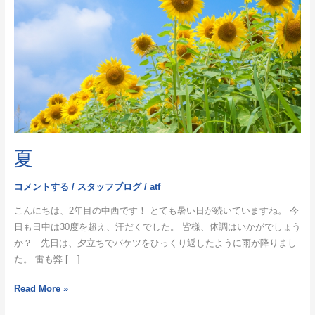
夏
コメントする
/
スタッフブログ
/
atf
こんにちは、2年目の中西です！ とても暑い日が続いていますね。 今
日も日中は30度を超え、汗だくでした。 皆様、体調はいかがでしょう
か？ 先日は、夕立ちでバケツをひっくり返したように雨が降りまし
た。 雷も弊 […]
Read More »