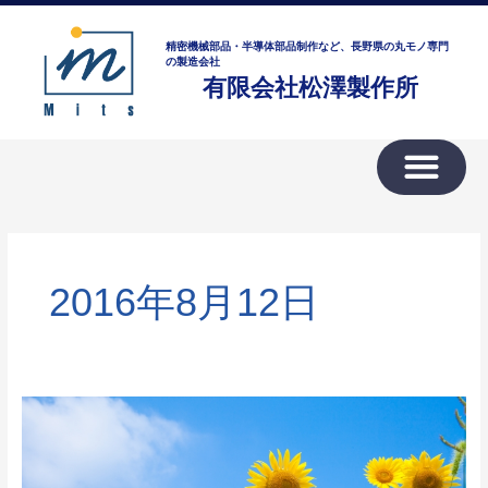
内
ア
容
ー
精密機械部品・半導体部品制作など、長野県の丸モノ専門
を
の製造会社
カ
有限会社松澤製作所
ス
イ
キ
ブ
ッ
プ
2016年8月12日
夏