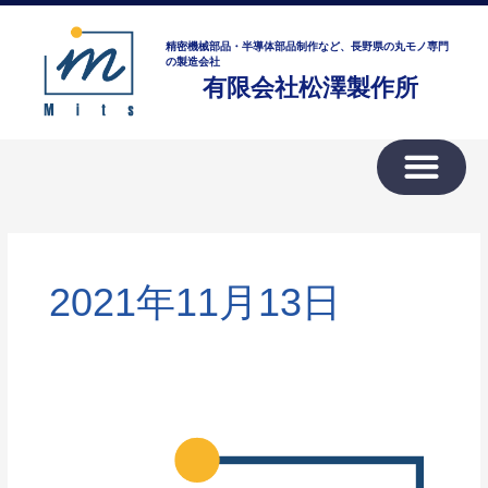
内
ア
容
ー
精密機械部品・半導体部品制作など、長野県の丸モノ専門
を
の製造会社
カ
有限会社松澤製作所
ス
イ
キ
ブ
ッ
プ
2021年11月13日
仕
事
へ
の