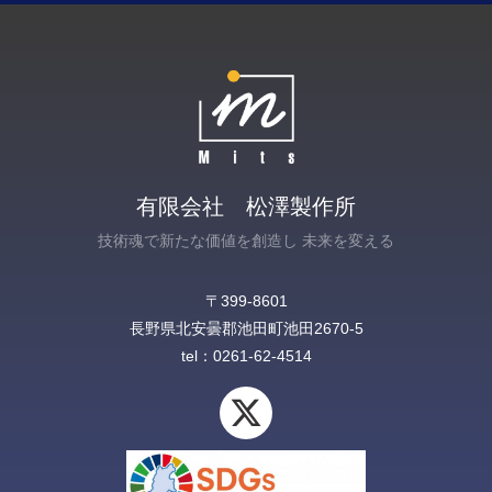
有限会社 松澤製作所
技術魂で新たな価値を創造し 未来を変える
〒399-8601
長野県北安曇郡池田町池田2670-5‎
tel：0261-62-4514
X
-
t