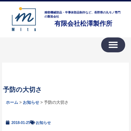
内
ア
容
ー
精密機械部品・半導体部品制作など、長野県の丸モノ専門
を
の製造会社
カ
有限会社松澤製作所
ス
イ
キ
ブ
ッ
プ
予防の大切さ
ホーム
>
お知らせ
> 予防の大切さ
2018-01-25
お知らせ