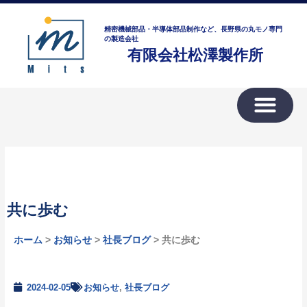
内
ア
容
ー
精密機械部品・半導体部品制作など、長野県の丸モノ専門
を
の製造会社
カ
有限会社松澤製作所
ス
イ
キ
ブ
ッ
プ
共に歩む
ホーム
>
お知らせ
>
社長ブログ
> 共に歩む
2024-02-05
お知らせ
,
社長ブログ