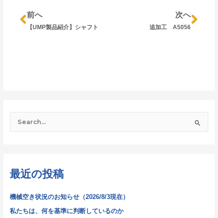
前へ
次へ
【UMP製品紹介】シャフト
追加工 A5056
検
索
対
象
最近の投稿
:
機械空き状況のお知らせ（2026/8/3現在）
私たちは、何を基準に判断しているのか