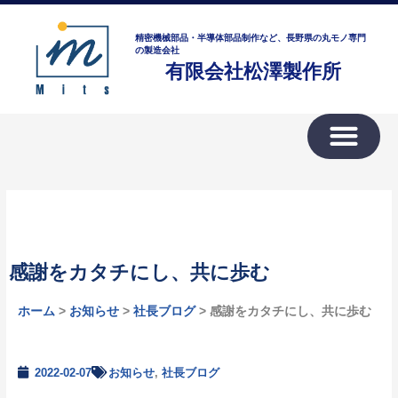
内
ア
容
ー
精密機械部品・半導体部品制作など、長野県の丸モノ専門
を
の製造会社
カ
有限会社松澤製作所
ス
イ
キ
ブ
ッ
プ
感謝をカタチにし、共に歩む
ホーム
>
お知らせ
>
社長ブログ
> 感謝をカタチにし、共に歩む
2022-02-07
お知らせ
,
社長ブログ