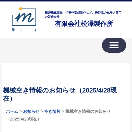
内
ア
容
ー
精密機械部品・半導体部品制作など、長野県の丸モノ専門
を
の製造会社
カ
有限会社松澤製作所
ス
イ
キ
ブ
ッ
プ
機械空き情報のお知らせ（2025/4/28現
在）
ホーム
>
お知らせ
>
空き情報
> 機械空き情報のお知らせ
（2025/4/28現在）