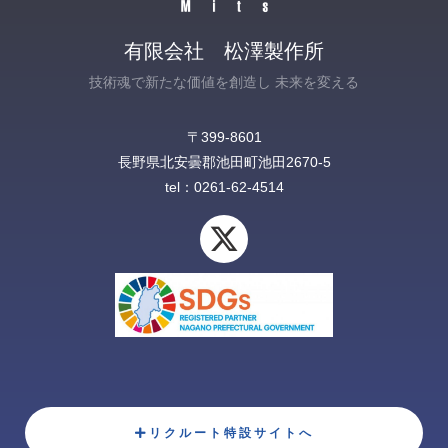
有限会社 松澤製作所
技術魂で新たな価値を創造し 未来を変える
〒399-8601
長野県北安曇郡池田町池田2670-5‎
tel：0261-62-4514
X
-
t
w
i
t
t
e
リクルート特設サイトへ