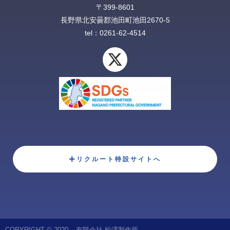
〒399-8601
長野県北安曇郡池田町池田2670-5‎
tel：0261-62-4514
X
-
t
w
i
t
t
e
リクルート特設サイトへ
r
COPYRIGHT © 2020 – 有限会社 松澤製作所