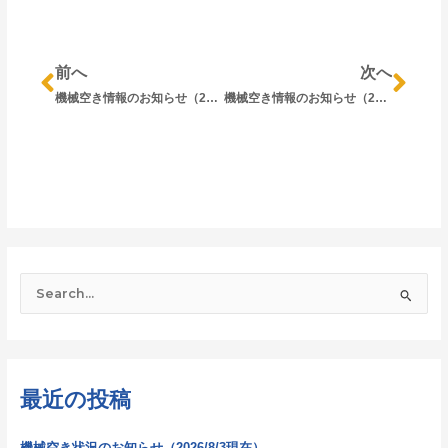
Prev
Nex
前へ
次へ
機械空き情報のお知らせ（2025/10/6現在）
機械空き情報のお知らせ（2025/10/14現在）
検
索
対
象
最近の投稿
:
機械空き状況のお知らせ（2026/8/3現在）