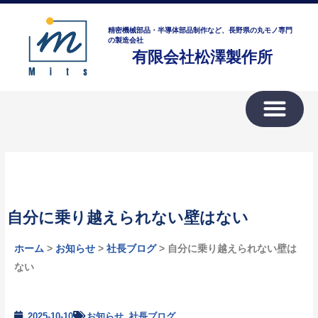
内
ア
容
ー
精密機械部品・半導体部品制作など、長野県の丸モノ専門
を
の製造会社
カ
有限会社松澤製作所
ス
イ
キ
ブ
ッ
プ
自分に乗り越えられない壁はない
ホーム
>
お知らせ
>
社長ブログ
> 自分に乗り越えられない壁は
ない
2025-10-10
お知らせ
,
社長ブログ