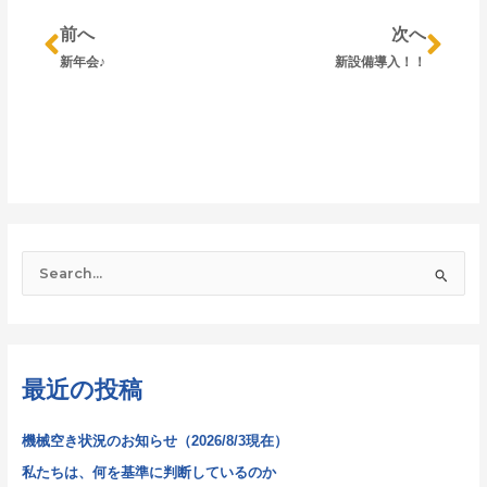
前へ
次へ
新年会♪
新設備導入！！
検
索
対
象
最近の投稿
:
機械空き状況のお知らせ（2026/8/3現在）
私たちは、何を基準に判断しているのか