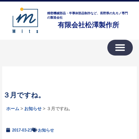
内
ア
容
ー
精密機械部品・半導体部品制作など、長野県の丸モノ専門
を
の製造会社
カ
有限会社松澤製作所
ス
イ
キ
ブ
ッ
プ
３月ですね。
ホーム
>
お知らせ
> ３月ですね。
2017-03-23
お知らせ