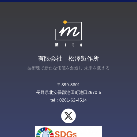
有限会社 松澤製作所
技術魂で新たな価値を創造し 未来を変える
〒399-8601
長野県北安曇郡池田町池田2670-5‎
tel：0261-62-4514
X
-
t