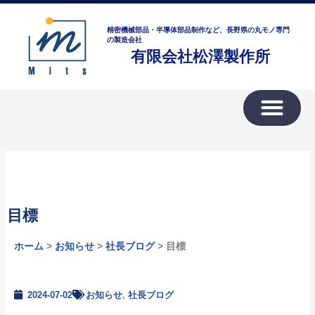
内
ア
容
ー
精密機械部品・半導体部品制作など、長野県の丸モノ専門
を
の製造会社
カ
有限会社松澤製作所
ス
イ
キ
ブ
ッ
プ
目標
ホーム
>
お知らせ
>
社長ブログ
> 目標
2024-07-02
お知らせ
,
社長ブログ