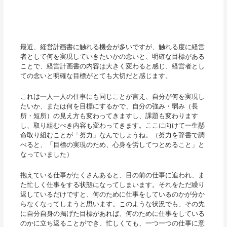
最近、経営計画書に触れる機会が多いですが、触れる度に経営
者として何を実現していきたいかの念いと、明確な目標がある
ことで、経営計画書の内容は大きく変わると感じ、経営者とし
ての念いと明確な目標がとても大切だと感じます。
これは一人一人の仕事にも同じことが言え、自分が何を実現し
たいか、または何を目標にするかで、自分の強み・弱み（長
所・短所）の見え方も変わってきますし、課題も変わります
し、取り組むべき内容も変わってきます。ここに向けて一生懸
命取り組むことが「努力」なんでしょうね。（努力を辞書で調
べると、「目標の実現のため、心身を労してつとめること」と
なっていました）
抱えている仕事がたくさんあると、目の前の仕事に追われ、ま
た忙しく仕事をする状態になってしまいます。それをただ繰り
返しているだけですと、何のために仕事をしているのかが分か
らなくなってしまうと思います。このような状況でも、その先
に自分自身の掲げた目標があれば、何のために仕事をしている
のかに立ち返ることができ、忙しくても、一つ一つの仕事に意