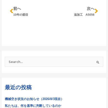
前へ
次へ
10年の節目
追加工 A5056
検
索
対
象
最近の投稿
:
機械空き状況のお知らせ（2026/8/3現在）
私たちは、何を基準に判断しているのか