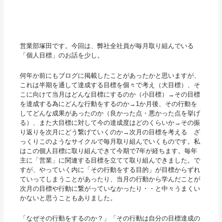
営業部塚田です。今回は、弊社全社員が毎月取り組んでいる
「個人目標」のお話を少し。
何年か前にもブログに掲載したことがあったかと思いますが、
これは半期を通して達成する目標を個々で考え（大目標）、そ
こに向けて当月はどんな目標にするのか（小目標）→その目標
を達成する為にどんな行動をするのか→1か月後、その行動を
してどんな成果があったのか（良かった点・悪かった点を挙げ
る）、また大目標に対して今の達成度はどのくらいか→その振
り返りを次月にどう繋げていくのか→次月の目標を考える ざ
っくりこのようなサイクルで毎月取り組んでいくものです。私
はこの個人目標に取り組んできて今期で7年が経ちます。毎年
主に「営業」に関連する目標を立てて取り組んできました。で
すが、やっていく内に「その行動をする目的」が目標からずれ
ていってしまうことがあったり、当月の行動から学んだことが
次月の目標や行動に繋がっていなかったり・・と中々うまくい
かないと思うこともありました。
「なぜその行動をするのか？」「その行動は自分の目標達成の