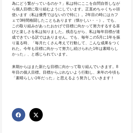
為にどう繋がっているのか？」私は特にここを自問自答しなが
ら個人目標に取り組むようにしています。正直めちゃくちゃ頭
使います（私は優秀ではないので特に）。2年目の時にはカフ
ェで3時間格闘したこともあります（懐かしい・・）。でも、
この取り組みがあったおかげで目標に向かって努力するする喜
びと楽しさを私は知りました。残念ながら、私は毎年目標が達
成できている訳ではありません。でも、毎年この5月に1年を振
り返る時、「毎月たくさん考えて行動して、こんな成果をつく
れた。今年も目標に向かって努力し続けられた1年は素晴らし
かった」、と感じられています。
来期からはまた新たな目標に向かって取り組んでいきます。8
年目の個人目標。目標からぶれないよう行動し、来年の今頃も
「素晴らしい1年だった」と思えるよう努力していきます！
Prev
Nex