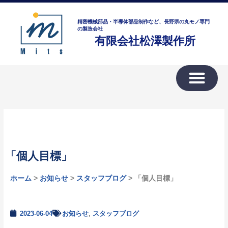
内
ア
容
ー
精密機械部品・半導体部品制作など、長野県の丸モノ専門
を
の製造会社
カ
有限会社松澤製作所
ス
イ
キ
ブ
ッ
プ
「個人目標」
ホーム
>
お知らせ
>
スタッフブログ
> 「個人目標」
2023-06-04
お知らせ
,
スタッフブログ