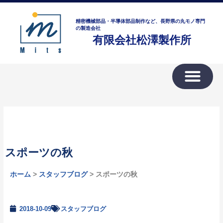
内
ア
容
ー
精密機械部品・半導体部品制作など、長野県の丸モノ専門
を
の製造会社
カ
有限会社松澤製作所
ス
イ
キ
ブ
ッ
プ
スポーツの秋
ホーム
>
スタッフブログ
> スポーツの秋
2018-10-09
スタッフブログ