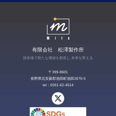
有限会社 松澤製作所
技術魂で新たな価値を創造し 未来を変える
〒399-8601
長野県北安曇郡池田町池田2670-5‎
tel：0261-62-4514
X
-
t