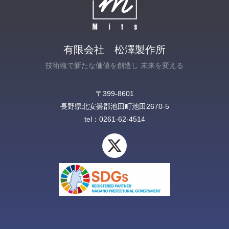
有限会社 松澤製作所
技術魂で新たな価値を創造し 未来を変える
〒399-8601
長野県北安曇郡池田町池田2670-5‎
tel：0261-62-4514
X
-
t
w
i
t