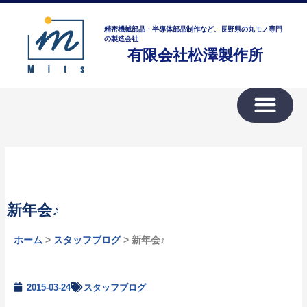
内
ア
容
ー
精密機械部品・半導体部品制作など、長野県の丸モノ専門
を
の製造会社
カ
有限会社松澤製作所
ス
イ
キ
ブ
ッ
プ
新年会♪
ホーム
>
スタッフブログ
> 新年会♪
2015-03-24
スタッフブログ