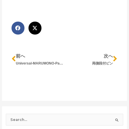
Prev
Nex
前へ
次へ
Universal-MARUMONO-Parts（装置向け丸モノ標準品）のご紹介
両側段付ピン
検
索