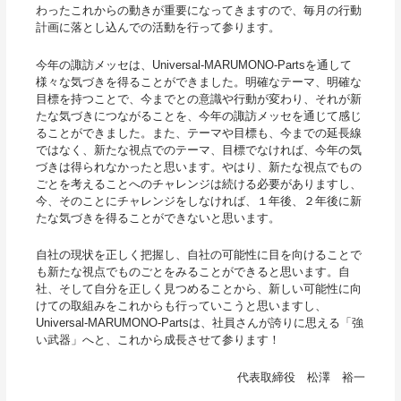
わったこれからの動きが重要になってきますので、毎月の行動
計画に落とし込んでの活動を行って参ります。
今年の諏訪メッセは、Universal-MARUMONO-Partsを通して
様々な気づきを得ることができました。明確なテーマ、明確な
目標を持つことで、今までとの意識や行動が変わり、それが新
たな気づきにつながることを、今年の諏訪メッセを通じて感じ
ることができました。また、テーマや目標も、今までの延長線
ではなく、新たな視点でのテーマ、目標でなければ、今年の気
づきは得られなかったと思います。やはり、新たな視点でもの
ごとを考えることへのチャレンジは続ける必要がありますし、
今、そのことにチャレンジをしなければ、１年後、２年後に新
たな気づきを得ることができないと思います。
自社の現状を正しく把握し、自社の可能性に目を向けることで
も新たな視点でものごとをみることができると思います。自
社、そして自分を正しく見つめることから、新しい可能性に向
けての取組みをこれからも行っていこうと思いますし、
Universal-MARUMONO-Partsは、社員さんが誇りに思える「強
い武器」へと、これから成長させて参ります！
代表取締役 松澤 裕一