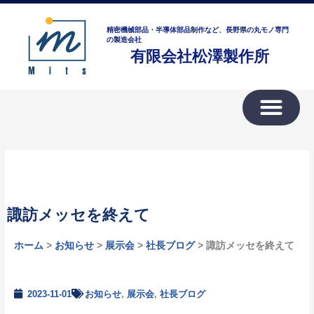
内
ア
容
ー
精密機械部品・半導体部品制作など、長野県の丸モノ専門
を
の製造会社
カ
有限会社松澤製作所
ス
イ
キ
ブ
ッ
プ
諏訪メッセを終えて
ホーム
>
お知らせ
>
展示会
>
社長ブログ
> 諏訪メッセを終えて
2023-11-01
お知らせ
,
展示会
,
社長ブログ