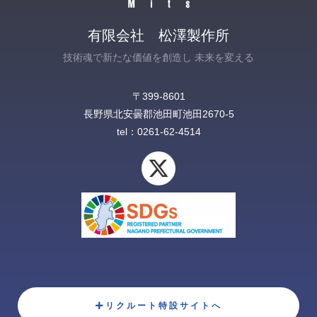
有限会社 松澤製作所
技術魂で新たな価値を創造し 未来を変える
〒399-8601
長野県北安曇郡池田町池田2670-5‎
tel：0261-62-4514
X
-
t
w
i
t
t
e
リクルート特設サイトへ